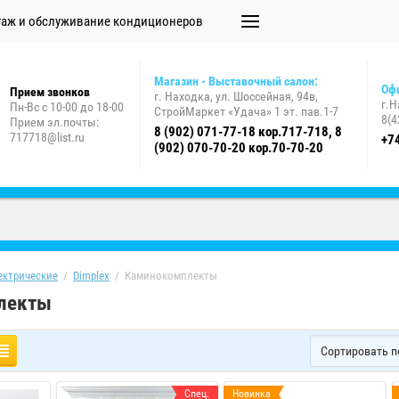
аж и обслуживание кондиционеров
Магазин - Выставочный салон:
Офи
Прием звонков
г. Находка, ул. Шоссейная, 94в,
г.Н
Пн-Вс с 10-00 до 18-00
СтройМаркет «Удача» 1 эт. пав.1-7
8(4
Прием эл.почты:
8 (902) 071-77-18 кор.717-718, 8
717718@list.ru
+7
(902) 070-70-20 кор.70-70-20
ектрические
  /  
Dimplex
  /  Каминокомплекты
лекты
Сортировать п
Спец.
Новинка