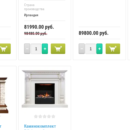
Страна
производства
Ирландия
81990.00
руб.
89800.00
руб.
98480.00
руб.
т
Каминокомплект