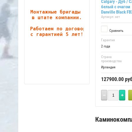
Calgary - Дуб / 
белый с очагом
Монтажные бригады 

Danville Black FB
в штате компании.

Артикул:
нет
Работаем по договору 

Сравнить
с гарантией 5 лет!
Гарантия
2 года
Страна
производства
Ирландия
127900.00
руб
Каминокомп