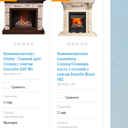
Каминокомплект
Каминокомплект
Chalet - Темный дуб/
Luxemburg -
Сланец с очагом
Сланец/Cлоновая
Cassette 600 NH
кость с патиной с
Артикул:
нет
очагом Danville Black
FB2
Артикул:
нет
Сравнить
Гарантия
Сравнить
2 года
Гарантия
Страна
2 года
производства
Ирландия
Страна
производства