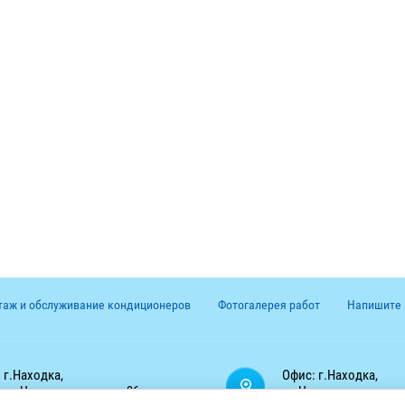
аж и обслуживание кондиционеров
Фотогалерея работ
Напишите
г.Находка,
Офис: г.Находка,
ул.Чернышевского д.36 тел.
ул.Чернышевского д.