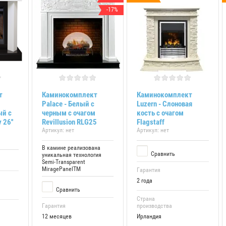
-17%
т
Каминокомплект
Каминокомплект
Palace - Белый с
Luzern - Слоновая
ый с
черным с очагом
кость с очагом
26''
Revillusion RLG25
Flagstaff
Артикул:
нет
Артикул:
нет
В камине реализована
Сравнить
уникальная технология
Semi-Transparent
MiragePanelTM
Гарантия
2 года
Сравнить
Страна
Гарантия
производства
12 месяцев
Ирландия