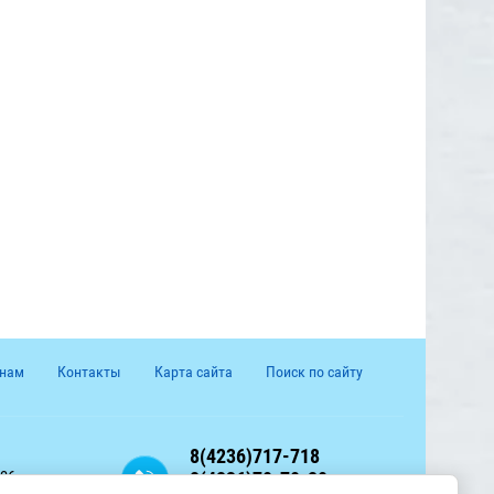
 нам
Контакты
Карта сайта
Поиск по сайту
8(4236)717-718
36 тел.
8(4236)70-70-20