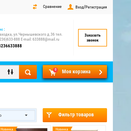
Сравнение
/
Вход
Регистрация
с :
аходка, ул.Чернышевского д.36 тел.
Заказать
236)633-888 E-mail: 633888@mail.ru
звонок
4236633888
0
Моя корзина
Фильтр товаров
о
Новинка
Новинка