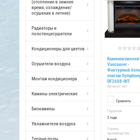
(отопление в зимнее
время, охлаждение/
осушение в летнее)
Радиаторы и
полотенцесушители
Кондиционеры для цветов
Каминокомплек
Осушители воздуха
Vancouver -
Фактурный бел
очагом Symphony 
Монтаж кондиционера
DF2608-INT
Артикул:
нет
Камины электрические
Сравнить
Биокамины
Гарантия
2 года
Увлажнители воздуха
Страна
производства
Теплые полы
Китай