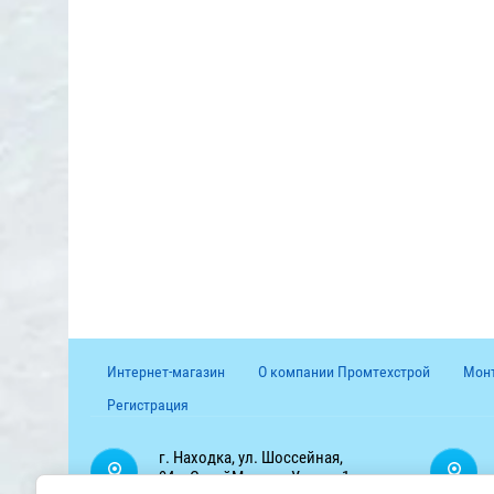
Интернет-магазин
О компании Промтехстрой
Монт
Регистрация
г. Находка, ул. Шоссейная,
94в, СтройМаркет «Удача» 1