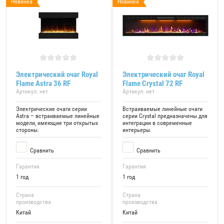
Новинка
Новинка
Электрический очаг Royal
Электрический очаг Royal
Flame Astra 36 RF
Flame Crystal 72 RF
Артикул:
нет
Артикул:
нет
Электрические очаги серии
Встраиваемые линейные очаги
Astra – встраиваемые линейные
серии Crystal предназначены для
модели, имеющие три открытых
интеграции в современные
стороны.
интерьеры.
Сравнить
Сравнить
Гарантия
Гарантия
1 год
1 год
Страна
Страна
производства
производства
Китай
Китай